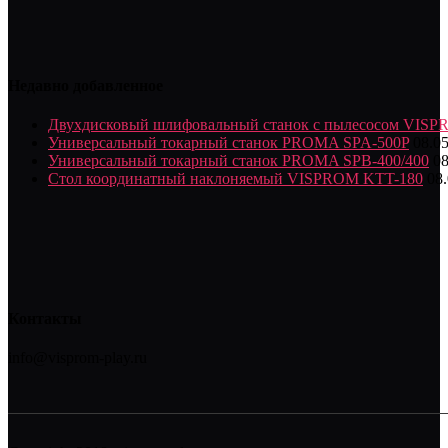
Недавно добавленное
Двухдисковый шлифовальный станок с пылесосом VIS
Универсальный токарный станок PROMA SPA-500P
08.0
Универсальный токарный станок PROMA SPB-400/400
08
Стол координатный наклоняемый VISPROM KTT-180
08
Контакты
info@visprom-play.ru