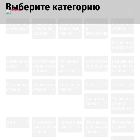
Выберите категорию
Гидравлические
Комбинированные
Комбинированные
Кромкорезы
Круглопильн
ножницы
станки по
токарные
и
станки
1
4
дереву
станки
фаскосниматели
1
3
5
Кузнечный
инструмент
5
Ленточные
Магнитные
Ножницы
Прессовое
Радиально-
пилы
идикаторные
по
оборудование
сверлильные
8
стойки
металлу
станки
1
2
1
1
Резьбонарезные
Рейсмусовые
Сверлильные
Столы
Тиски
9
24
станки
станки
станки
1
4
21
Токарные
Точильные
станки
станки
11
(заточные)
2
УЦИ
Форматно-
Фрезерные
Фуговально-
Фуговальные
1
раскроечные
станки
рейсмусовые
станки
12
2
станки
станки
1
3