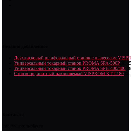
Недавно добавленное
Двухдисковый шлифовальный станок с пылесосом VIS
Универсальный токарный станок PROMA SPA-500P
08.0
Универсальный токарный станок PROMA SPB-400/400
08
Стол координатный наклоняемый VISPROM KTT-180
08
Контакты
info@visprom-play.ru