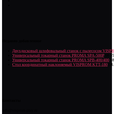
Недавно добавленное
Двухдисковый шлифовальный станок с пылесосом VIS
Универсальный токарный станок PROMA SPA-500P
08.0
Универсальный токарный станок PROMA SPB-400/400
08
Стол координатный наклоняемый VISPROM KTT-180
08
Контакты
info@visprom-play.ru