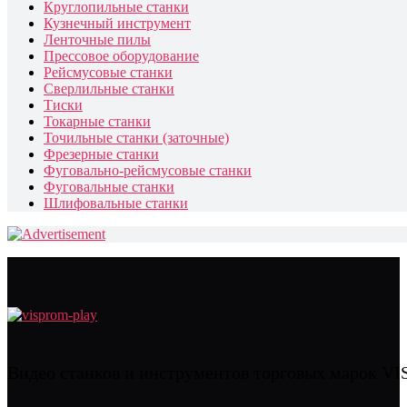
Круглопильные станки
Кузнечный инструмент
Ленточные пилы
Прессовое оборудование
Рейсмусовые станки
Сверлильные станки
Тиски
Токарные станки
Точильные станки (заточные)
Фрезерные станки
Фуговально-рейсмусовые станки
Фуговальные станки
Шлифовальные станки
Видео станков и инструментов торговых марок