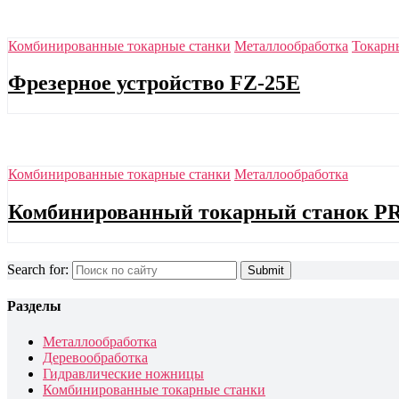
Комбинированные токарные станки
Металлообработка
Токарн
Фрезерное устройство FZ-25E
Комбинированные токарные станки
Металлообработка
Комбинированный токарный станок P
Search for:
Разделы
Металлообработка
Деревообработка
Гидравлические ножницы
Комбинированные токарные станки