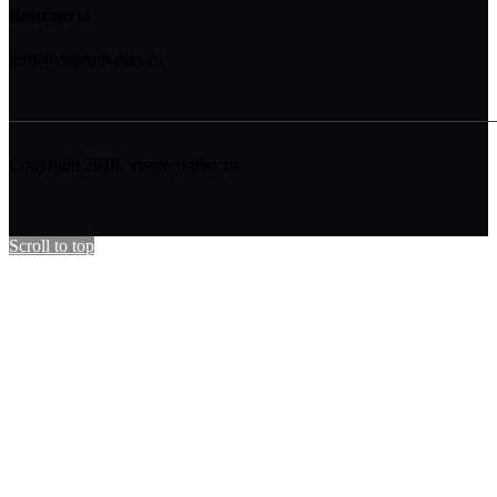
Контакты
info@visprom-play.ru
Copyright 2018. visprom-play.ru
Scroll to top