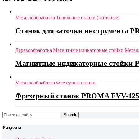
Металлообработка
Точильные станки (заточные)
Станок для заточки инструмента 
Деревообработка
Магнитные идикаторные стойки
Метал
Магнитные индикаторные стойки 
Металлообработка
Фрезерные станки
Фрезерный станок PROMA FVV-12
Search
for:
Разделы