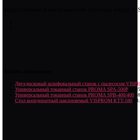
Видео станков и инструментов торговых марок
Недавно добавленное
Двухдисковый шлифовальный станок с пылесосом VIS
Универсальный токарный станок PROMA SPA-500P
08.0
Универсальный токарный станок PROMA SPB-400/400
08
Стол координатный наклоняемый VISPROM KTT-180
08