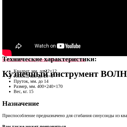
–
Поделиться в VK
–
Отправить на E-mail
Технические характеристики:
Кузнечный инструмент
Металлообработка
Кузнечный инструмент ВОЛ
Квадрат, мм. до 12×12
Полоса, мм. до 20×5
Пруток, мм. до 14
Размер, мм. 400×240×170
Вес, кг. 15
Назначение
Приспособление предназначено для сгибания синусоиды из квад
Вам также может понравиться